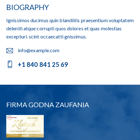
BIOGRAPHY
Ignissimos ducimus quin blandiitis praesentium voluptatem
deleniti atque corrupti quos dolores et quas molestias
excepturi. scint occaecatti gnissimus.
info@example.com
E-
+1 840 841 25 69
m
Ph
ail:
on
e:
FIRMA GODNA ZAUFANIA