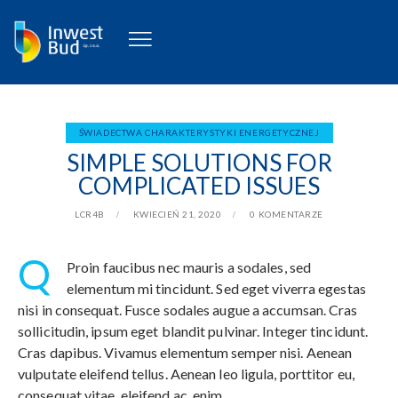
ŚWIADECTWA CHARAKTERYSTYKI ENERGETYCZNEJ
SIMPLE SOLUTIONS FOR
COMPLICATED ISSUES
LCR4B
KWIECIEŃ 21, 2020
0
KOMENTARZE
Q
Proin faucibus nec mauris a sodales, sed
elementum mi tincidunt. Sed eget viverra egestas
nisi in consequat. Fusce sodales augue a accumsan. Cras
sollicitudin, ipsum eget blandit pulvinar. Integer tincidunt.
Cras dapibus. Vivamus elementum semper nisi. Aenean
vulputate eleifend tellus. Aenean leo ligula, porttitor eu,
consequat vitae, eleifend ac, enim.