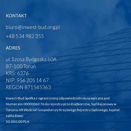
KONTAKT
biuro@inwest-bud.org.pl
+48 534 982 355‬
ADRES
ul. Szosa Bydgoska 60A
87-100 Toruń
KRS: 6376
NIP: 956 205 14 67
REGON 871545363
Inwest-Bud Spółka z ograniczoną odpowiedzialnością wpisana pod
Numerem 0000006376 do rejestru przedsiębiorców, Sąd Rejonowy w
Toruniu VII Wydział Gospodarczy Krajowego Rejestru Sądowego, kapitał
zakładowy:
50.000,00 PLN