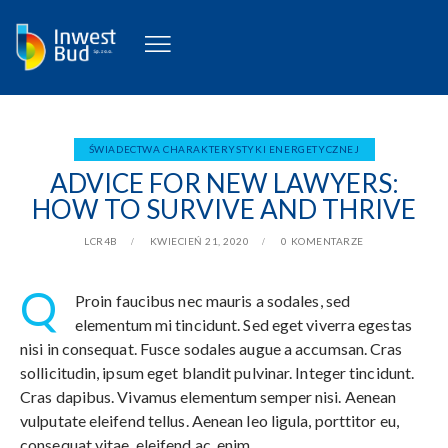
ŚWIADECTWA CHARAKTERYSTYKI ENERGETYCZNEJ
ADVICE FOR NEW LAWYERS:
HOW TO SURVIVE AND THRIVE
LCR4B
KWIECIEŃ 21, 2020
0
KOMENTARZE
Q
Proin faucibus nec mauris a sodales, sed
elementum mi tincidunt. Sed eget viverra egestas
nisi in consequat. Fusce sodales augue a accumsan. Cras
sollicitudin, ipsum eget blandit pulvinar. Integer tincidunt.
Cras dapibus. Vivamus elementum semper nisi. Aenean
vulputate eleifend tellus. Aenean leo ligula, porttitor eu,
consequat vitae, eleifend ac, enim.