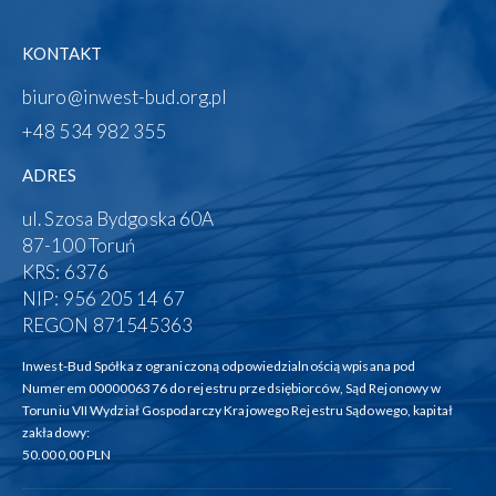
KONTAKT
biuro@inwest-bud.org.pl
+48 534 982 355‬
ADRES
ul. Szosa Bydgoska 60A
87-100 Toruń
KRS: 6376
NIP: 956 205 14 67
REGON 871545363
Inwest-Bud Spółka z ograniczoną odpowiedzialnością wpisana pod
Numerem 0000006376 do rejestru przedsiębiorców, Sąd Rejonowy w
Toruniu VII Wydział Gospodarczy Krajowego Rejestru Sądowego, kapitał
zakładowy:
50.000,00 PLN