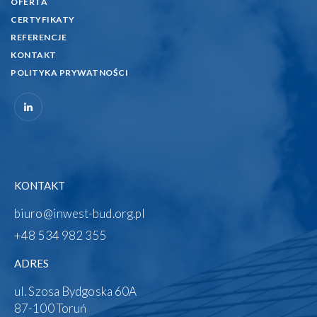
OFERTA
CERTYFIKATY
REFERENCJE
KONTAKT
POLITYKA PRYWATNOŚCI
KONTAKT
biuro@inwest-bud.org.pl
+48 534 982 355‬
ADRES
ul. Szosa Bydgoska 60A
87-100 Toruń